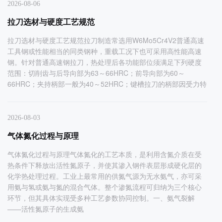
2026-08-06
拉刀选材与硬度工艺规范
拉刀选材与硬度工艺规范拉刀制造常选用W6Mo5Cr4V2普通高速
工具钢或性能相当的同类钢种，重载工况下也可采用高性能高速
钢。针对普通高速钢拉刀，热处理后各功能部位须满足下列硬度
范围：切削齿与后导向部为63～66HRC；前导向部为60～
66HRC；夹持柄部一般为40～52HRC；键槽拉刀的柄部因受力特
2026-08-03
气体氮化过程与原理
气体氮化过程与原理气体氮化的工艺本质，是利用含氮介质在受
热条件下释放出活性氮原子，并使其渗入钢件表层形成硬化层的
化学热处理过程。工业上最常用的供氮气源为无水氨气，亦可采
用氨与氢或氨与氮的混合气体。整个渗氮流程可归纳为三个核心
环节，但其具体实现受多种工艺参数协同控制。一、氨气裂解
——活性氮原子的生成氨