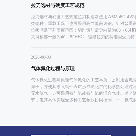
齿轮
花键芯轴
拉刀选材与硬度工艺规范
拉刀选材与硬度工艺规范拉刀制造常选用W6Mo5Cr4V
类钢种，重载工况下也可采用高性能高速钢。针对普通
位须满足下列硬度范围：切削齿与后导向部为63～66HRC
夹持柄部一般为40～52HRC；键槽拉刀的柄部因受力特
2026-08-03
气体氮化过程与原理
气体氮化过程与原理气体氮化的工艺本质，是利用含氮
原子，并使其渗入钢件表层形成硬化层的化学热处理过
无水氨气，亦可采用氨与氢或氨与氮的混合气体。整个
节，但其具体实现受多种工艺参数协同控制。一、氨气