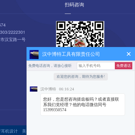
扫码咨询
574
303/2222301
中市汉宝路一号
汉中博特工具有限责任公司
牙耳机设计
美福出国
耀铭芯