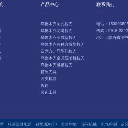
航
产品中心
联系我们
乌鲁木齐圆孔拉刀
电话：
15399350
们
乌鲁木齐花键拉刀
传真：
0916-2222
心
乌鲁木齐圆成型拉刀
地址：
陕西省汉
务
乌鲁木齐各种方成型拉刀
讯
四六方、异型孔拉刀
们
乌鲁木齐空调压缩机拉刀
乌鲁木齐键槽拉刀
挤压刀具
各类检具
齿轮
其它工具
理
粮油蔬菜配送
砂型3D打印
奇造智能
邦兴机械
电气检测
蓝