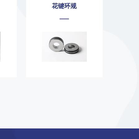
半圆键铣刀