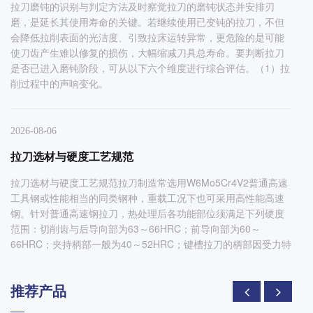
拉刀磨钝的识别与判定方法及时察觉拉刀的磨钝状态并安排刃
磨，是延长其使用寿命的关键。若继续使用已变钝的拉刀，不但
会降低拉削表面的光洁度、引致拉床运转异常，更危险的是可能
使刀齿产生难以修复的损伤，大幅缩减刀具总寿命。要判断拉刀
是否已进入磨钝阶段，可从以下六个维度进行综合评估。（1）拉
削过程中的声响变化。
2026-08-06
拉刀选材与硬度工艺规范
拉刀选材与硬度工艺规范拉刀制造常选用W6Mo5Cr4V2普通高速
工具钢或性能相当的同类钢种，重载工况下也可采用高性能高速
钢。针对普通高速钢拉刀，热处理后各功能部位须满足下列硬度
范围：切削齿与后导向部为63～66HRC；前导向部为60～
66HRC；夹持柄部一般为40～52HRC；键槽拉刀的柄部因受力特
推荐产品